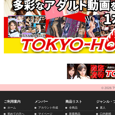
© 2026 TV
ご利用案内
メンバー
商品リスト
ジャンル・
ホーム
アカウント作成
全商品
素人
初めての方へ
マイページ
新着商品
口内射精